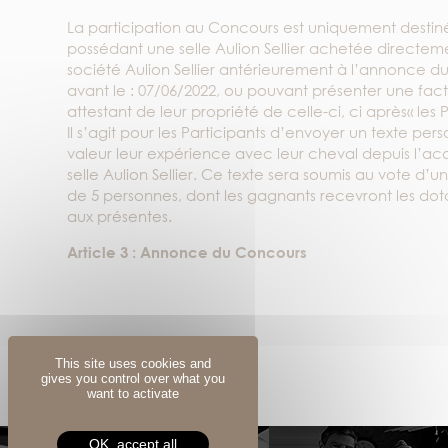
La participation au Concours est uniquement destin
possédant une selle Aulion Sellier achetée directem
société Aulion Sellier antérieurement à l’annonce d
avant le : 07/06/2022, ou pouvant présenter une fac
attestant de leur propriété de celle-ci, ci après« les P
Il s’agit pour les Participants d’envoyer un texte per
valeur leur expérience avec leur cheval depuis l’acqu
selle Aulion Sellier. Ce texte sera soumis au vote d’
de 5 personnes, dont les gagnants recevront les dot
aux présentes.
Article 3 : Annonce du Concours
Le Concours est annoncé par une publication sur 
Aulion Sellier, par une publication et des stories sur 
Instagram @aulion.sellier à compter du 07/06/2022 a
inclus.
This site uses cookies and
Article 4: Modalités de participation
gives you control over what you
Le Concours est ouvert aux Participants ayant accè
want to activate
Internet, résidant en France, Corse et DOM-TOM com
l’exception des préposés de l’Organisateur, et plu
OK, accept all