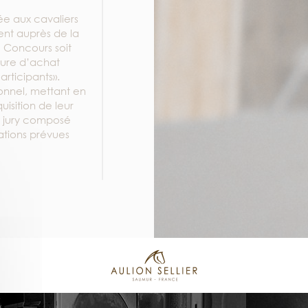
ée aux cavaliers
ent auprès de la
u Concours soit
ture d’achat
articipants».
sonnel, mettant en
isition de leur
un jury composé
ations prévues
la page Facebook
le compte
u 06/07/2022
s au réseau
pris, à
s généralement de