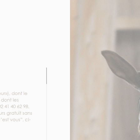
ur»), dont le
 dont les
 41 40 62 98,
urs gratuit sans
’est vous”, ci-